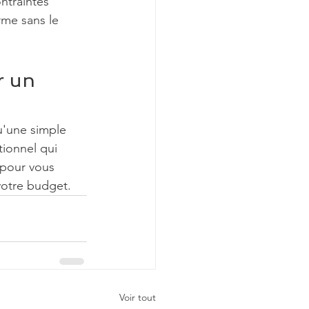
ntraintes 
rme sans le 
r un 
u'une simple 
ionnel qui 
à pour vous 
 votre budget.
Voir tout