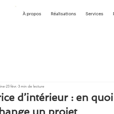
À propos
Réalisations
Services
ine
23 févr.
3 min de lecture
ice d’intérieur : en quo
hange un projet