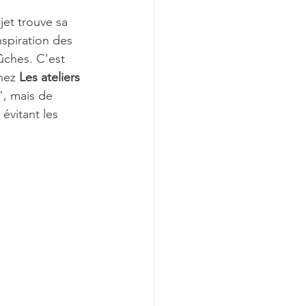
jet trouve sa 
nspiration des 
ûches. C'est 
hez 
Les ateliers 
", mais de 
 évitant les 