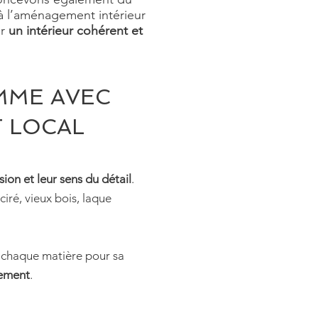
 à l’aménagement intérieur
r
un intérieur cohérent et
MME AVEC
T LOCAL
ion et leur sens du détail
.
iré, vieux bois, laque
s chaque matière pour sa
gement
.