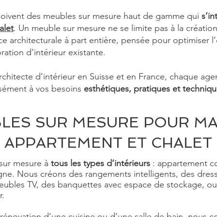
nçoivent des meubles sur mesure haut de gamme qui
s’in
alet
. Un meuble sur mesure ne se limite pas à la créati
èce architecturale à part entière, pensée pour optimiser l’
ation d’intérieur existante.
rchitecte d’intérieur en Suisse et en France, chaque a
sément à vos besoins
esthétiques, pratiques et techniq
LES SUR MESURE POUR MA
APPARTEMENT ET CHALET
 sur mesure
à
tous les types d’intérieurs
: appartement c
gne. Nous créons des rangements intelligents, des dress
eubles TV, des banquettes avec espace de stockage, ou e
r.
a rénovation d’une
cuisine
ou d’une
salle de bain
, nous 