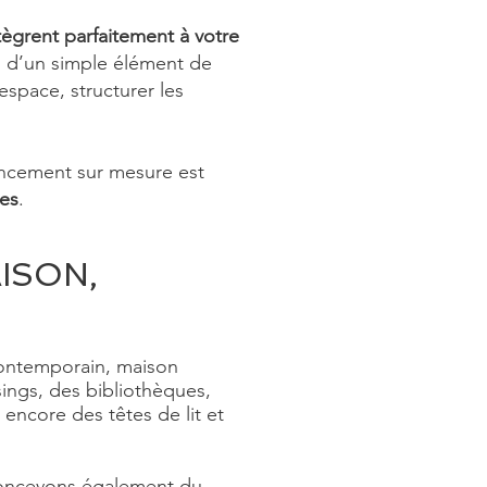
tègrent parfaitement à votre
on d’un simple élément de
espace, structurer les
gencement sur mesure est
ues
.
ISON,
ontemporain, maison
ings, des bibliothèques,
ncore des têtes de lit et
concevons également du